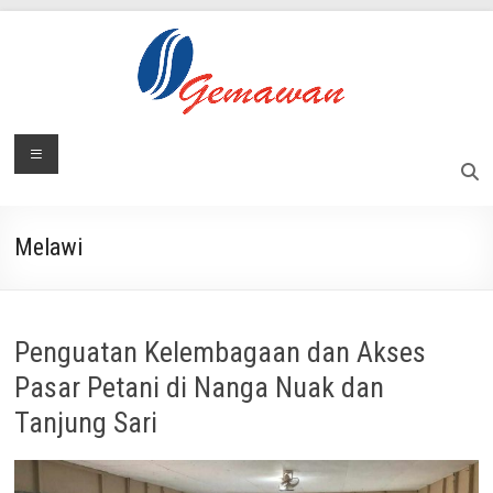
Skip
to
content
Lembaga
Menu
Masyarakat
Swadaya
Gemawan
dan
Mandiri
Melawi
Penguatan Kelembagaan dan Akses
Pasar Petani di Nanga Nuak dan
Tanjung Sari