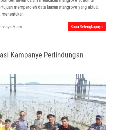
espon Gemawan dalam melakukan mangrove action di
bertujuan memperoleh data luasan mangrove yang aktual,
pat menentukan
erdaya Alam
Baca Selengkapnya
asi Kampanye Perlindungan