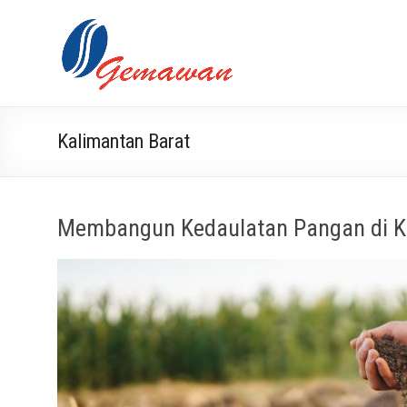
Skip
to
Lembaga
Masyarakat
content
Swadaya
Gemawan
dan Mandiri
Kalimantan Barat
Membangun Kedaulatan Pangan di K