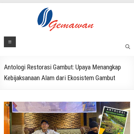
Skip
to
content
Lembaga
Menu
Masyarakat
Swadaya
Gemawan
dan
Mandiri
Antologi Restorasi Gambut: Upaya Menangkap
Kebijaksanaan Alam dari Ekosistem Gambut