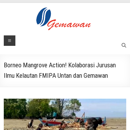
Skip
to
content
Lembaga
Menu
Masyarakat
Swadaya
Gemawan
dan
Mandiri
Borneo Mangrove Action! Kolaborasi Jurusan
Ilmu Kelautan FMIPA Untan dan Gemawan