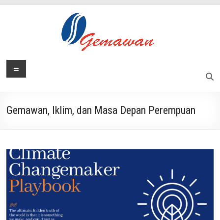
Skip
to
content
Lembaga
Menu
Masyarakat
Swadaya
Gemawan
dan
Mandiri
Gemawan, Iklim, dan Masa Depan Perempuan