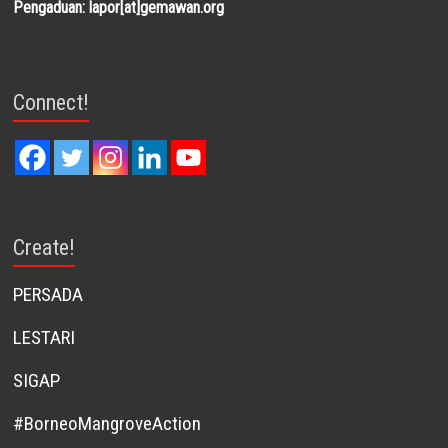
Pengaduan: lapor[at]gemawan.org
Connect!
Create!
PERSADA
LESTARI
SIGAP
#BorneoMangroveAction