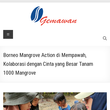
Skip
to
content
Lembaga
Menu
Masyarakat
Swadaya
Gemawan
dan
Mandiri
Borneo Mangrove Action di Mempawah,
Kolaborasi dengan Cinta yang Besar Tanam
1000 Mangrove