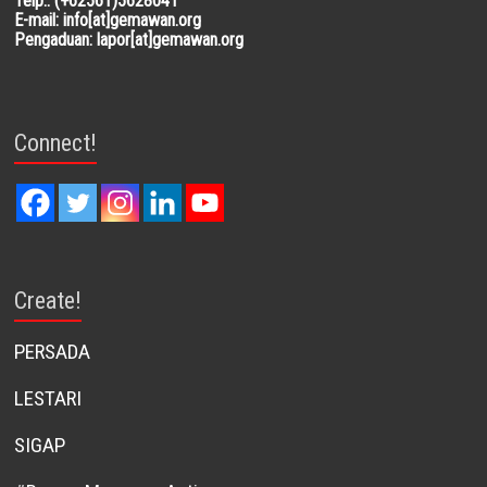
Telp.: (+62561)5628041
E-mail: info[at]gemawan.org
Pengaduan: lapor[at]gemawan.org
Connect!
Create!
PERSADA
LESTARI
SIGAP