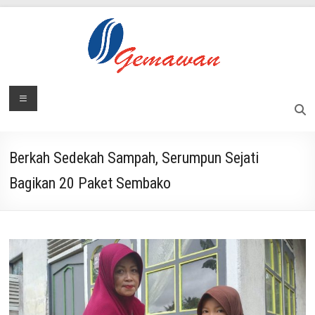
Skip
to
content
Lembaga
Menu
Masyarakat
Swadaya
Gemawan
dan
Mandiri
Berkah Sedekah Sampah, Serumpun Sejati
Bagikan 20 Paket Sembako