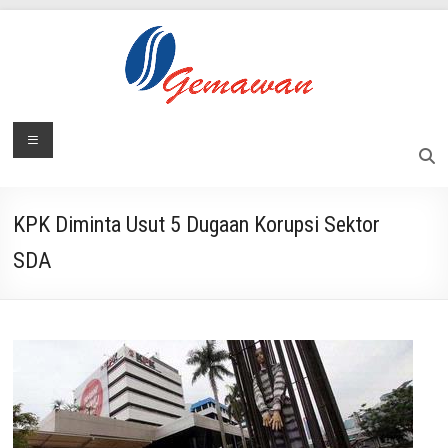
Skip
to
content
Lembaga
Menu
Masyarakat
Swadaya
Gemawan
dan
Mandiri
KPK Diminta Usut 5 Dugaan Korupsi Sektor
SDA