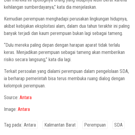
kehilangan sumberdayanya,” kata dia menjelaskan.
Kemudian perempuan menghadapi perusakan lingkungan hidupnya,
akibat kebijakan eksploitasi alam, dalam dua tahun terakhir ini paling
banyak terjadi dan kaum perempuan bukan lagi sebagai tameng.
“Dulu mereka paling depan dengan harapan aparat tidak terlalu
keras. Menjadikan perempuan sebagai tameng akan memberikan
risiko secara langsung,” kata dia lagi.
Terkait persoalan yang dialami perempuan dalam pengelolaan SDA,
ia berharap pemerintah bisa terus membuka ruang dialog dengan
kelompok perempuan.
Source:
Antara
Image:
Antara
Tag pada:
Antara
Kalimantan Barat
Perempuan
SDA