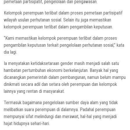
pemetaan partisipatif, pengelolaan dan pengawasan.
Kelompok perempuan terlibat dalam proses pemetaan partisipatif
wilayah usulan perhutanan sosial. Selain itu juga memastikan
kelompok perempuan terlibat dalam pengambilan keputusan.
“Kami memastikan kelompok perempuan terlibat dalam proses
pengambilan keputusan terkait pengelolaan perhutanan sosial,” kata
dia lagi.
Ia menyatakan ketidaksetaraan gender masih menjadi salah satu
hambatan pertumbuhan ekonomi berkelanjutan. Banyak hal yang
dicanangkan pemerintah dalam pembangunan, namun belum mampu
dinikmati secara adil dan setara oleh perempuan dan kelompok
lainnya yang rentan di masyarakat.
Termasuk bagaimana pengelolaan sumber daya alam yang tidak
melibatkan suara perempuan di dalamnya. Padahal perempuan
mempunyai sifat melindungi dan merawat, hal-hal yang menjadi
hajat hidupnya sehari-hari.