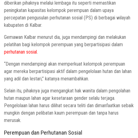
diberikan pihaknya melalui lembaga itu seperti memastikan
peningkatan kapasitas kelompok perempuan dalam upaya
percepatan pengusulan perhutanan sosial (PS) di berbagai wilayah
kabupaten di Kalbar.
Gemawan Kalbar menurut dia, juga mendampingi dan melakukan
pelatihan bagi kelompok perempuan yang berpartisipasi dalam
perhutanan sosial
.
“Dengan mendampingi akan memperkuat kelompok perempuan
agar mereka berpartisipasi aktif dalam pengelolaan hutan dan lahan
yang adil dan lestari,” katanya menambahkan.
Selain itu, pihaknya juga mengangkat hak wanita dalam pengolahan
hutan maupun lahan agar kesetaraan gender selalu terjaga.
Pengelolaan lahan harus dilihat secara teliti dan dimanfaatkan sebaik
mungkin dengan pelibatan kaum perempuan dan tanpa harus
merusak.
Perempuan dan Perhutanan Sosial