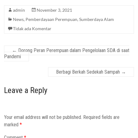
admin
November 3, 2021
News
,
Pemberdayaan Perempuan
,
Sumberdaya Alam
Tidak ada Komentar
←
Dorong Peran Perempuan dalam Pengelolaan SDA di saat
Pandemi
Berbagi Berkah Sedekah Sampah
→
Leave a Reply
Your email address will not be published.
Required fields are
marked
*
Comment
*