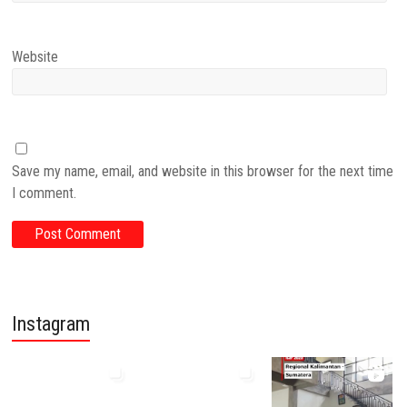
Website
Save my name, email, and website in this browser for the next time
I comment.
Instagram