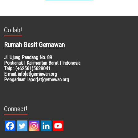
Collab!
Rumah Gesit Gemawan
Jl. Ujung Pandang No. 89
Pontianak | Kalimantan Barat | Indonesia
Telp.: (+62561)5628041
E-mail: info[at]gemawan.org
Pengaduan: lapor[at]gemawan.org
Connect!