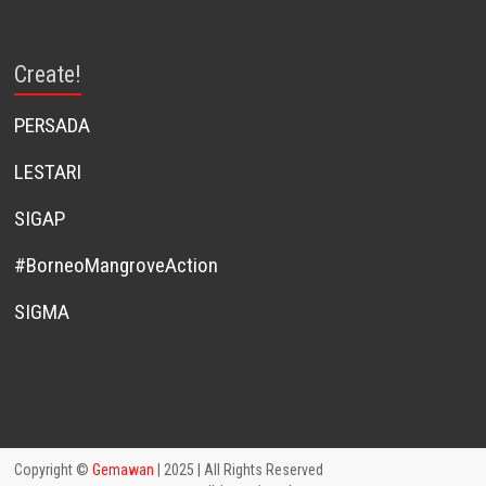
Create!
PERSADA
LESTARI
SIGAP
#BorneoMangroveAction
SIGMA
Copyright ©
Gemawan
| 2025 | All Rights Reserved