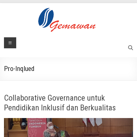
Skip
to
content
Lembaga
Menu
Masyarakat
Swadaya
Gemawan
dan
Mandiri
Pro-Inqlued
Collaborative Governance untuk
Pendidikan Inklusif dan Berkualitas