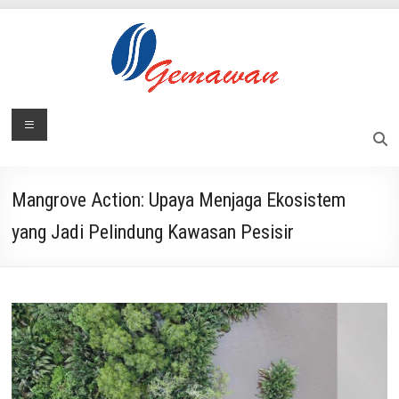
Skip
to
content
Lembaga
Menu
Masyarakat
Swadaya
Gemawan
dan
Mandiri
Mangrove Action: Upaya Menjaga Ekosistem
yang Jadi Pelindung Kawasan Pesisir