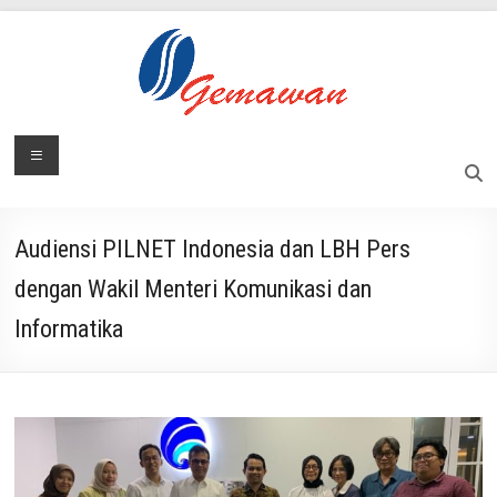
Skip
to
content
Lembaga
Menu
Masyarakat
Swadaya
Gemawan
dan
Mandiri
Audiensi PILNET Indonesia dan LBH Pers
dengan Wakil Menteri Komunikasi dan
Informatika