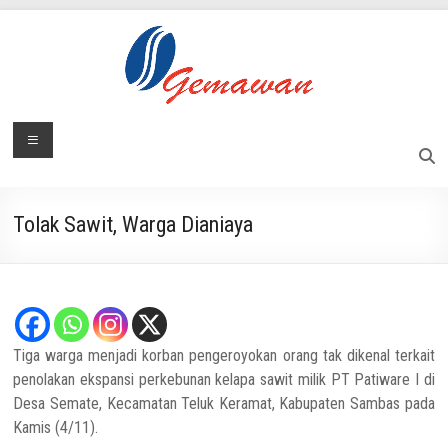
Skip
to
content
Lembaga
Menu
Masyarakat
Swadaya
Gemawan
dan
Mandiri
Tolak Sawit, Warga Dianiaya
Tiga warga menjadi korban pengeroyokan orang tak dikenal terkait
penolakan ekspansi perkebunan kelapa sawit milik PT Patiware I di
Desa Semate, Kecamatan Teluk Keramat, Kabupaten Sambas pada
Kamis (4/11).