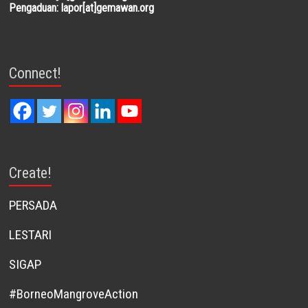
Pengaduan: lapor[at]gemawan.org
Connect!
Create!
PERSADA
LESTARI
SIGAP
#BorneoMangroveAction