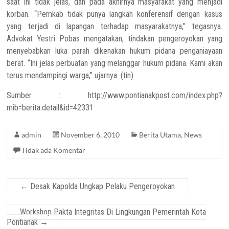
saat ini tidak jelas, dan pada akhirnya masyarakat yang menjadi
korban. “Pemkab tidak punya langkah konferensif dengan kasus
yang terjadi di lapangan terhadap masyarakatnya,” tegasnya.
Advokat Yestri Pobas mengatakan, tindakan pengeroyokan yang
menyebabkan luka parah dikenakan hukum pidana penganiayaan
berat. “Ini jelas perbuatan yang melanggar hukum pidana. Kami akan
terus mendampingi warga,” ujarnya. (tin)
Sumber : http://www.pontianakpost.com/index.php?
mib=berita.detail&id=42331
admin
November 6, 2010
Berita Utama
,
News
Tidak ada Komentar
←
Desak Kapolda Ungkap Pelaku Pengeroyokan
Workshop Pakta Integritas Di Lingkungan Pemerintah Kota
Pontianak
→