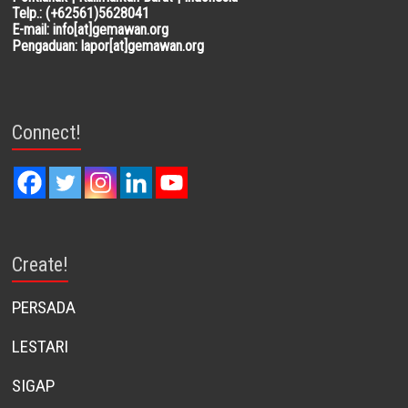
Telp.: (+62561)5628041
E-mail: info[at]gemawan.org
Pengaduan: lapor[at]gemawan.org
Connect!
Create!
PERSADA
LESTARI
SIGAP