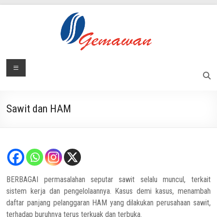
Skip
to
content
Lembaga
Menu
Masyarakat
Swadaya
Gemawan
dan
Mandiri
Sawit dan HAM
BERBAGAI permasalahan seputar sawit selalu muncul, terkait
sistem kerja dan pengelolaannya. Kasus demi kasus, menambah
daftar panjang pelanggaran HAM yang dilakukan perusahaan sawit,
terhadap buruhnya terus terkuak dan terbuka.