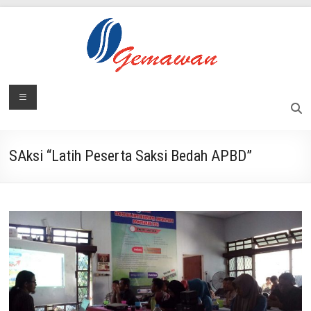
Skip
to
content
Lembaga
Menu
Masyarakat
Swadaya
Gemawan
dan
Mandiri
SAksi “Latih Peserta Saksi Bedah APBD”