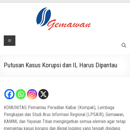
Skip
to
content
Lembaga
Menu
Masyarakat
Swadaya
Gemawan
dan
Mandiri
Putusan Kasus Korupsi dan IL Harus Dipantau
KOMUNITAS Pemantau Peradilan Kalbar (Kompak), Lembaga
Pengkajian dan Studi Arus Informasi Regional (LPSAIR), Gemawan,
KAMMI, dan Yayasan Titian mengingatkan semua elemen agar tetap
memantau kasus korupsi dan illegal logging yang tengah disidang.