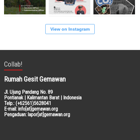
View on Instagram
Collab!
Rumah Gesit Gemawan
Jl. Ujung Pandang No. 89
Pontianak | Kalimantan Barat | Indonesia
Telp.: (+62561)5628041
E-mail: info[at]gemawan.org
Pengaduan: lapor[at]gemawan.org