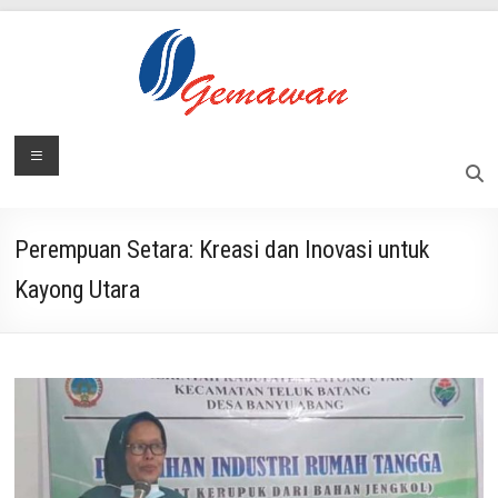
Skip
to
content
Lembaga
Menu
Masyarakat
Swadaya
Gemawan
dan
Mandiri
Perempuan Setara: Kreasi dan Inovasi untuk
Kayong Utara