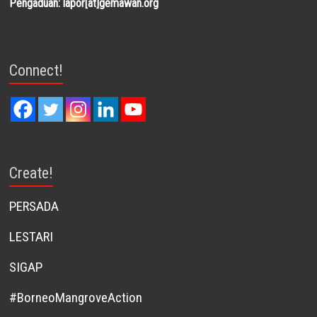
Pengaduan: lapor[at]gemawan.org
Connect!
Create!
PERSADA
LESTARI
SIGAP
#BorneoMangroveAction