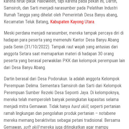
karena hiruk-pikuk Halloween, tapi karena pada pekan ini, Dartin,
Samsiroh, dan Sarti menjadi narasumber pada Pelatihan Industri
Rumah Tangga yang dihelat oleh Pemerintah Desa Banyu abang,
Kecamatan Teluk Batang,
Kabupaten Kayong Utara
.
Meski perdana menjadi narasumber, mereka tampak percaya diri di
hadapan para peserta yang memenuhi Kantor Desa Banyu Abang
pada Senin (31/10/2022). Tampak raut wajah yang antusias dari
anggota Setara saat memaparkan materi di hadapan 30 orang
peserta yang berasal perwakilan PKK dan kelompok perempuan lain
dari Desa Banyu Abang.
Dartin berasal dari Desa Podorukun. Ia adalah anggota Kelompok
Perempuan Delima. Sementara Samsiroh dan Sarti dari Kelompok
Perempuan Sumber Rezeki Desa Seponti Jaya. Di kelompoknya,
mereka telah memperoleh banyak peningkatan kapasitas selama
menjadi mitra Gemawan. Tidak hanya
hard skill
, seperti pertanian
ramah lingkungan dan pengolahan produk pertanian – notabene
mereka memang beraktivitas sebagai petani tradisional. Bersama
Gemawan,
soft skill
mereka juga ditingkatkan agar mampu