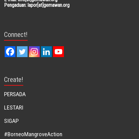
Pengaduan: lapor[at]gemawan.org
Connect!
Create!
PERSADA
LESTARI
SIGAP
#BorneoMangroveAction