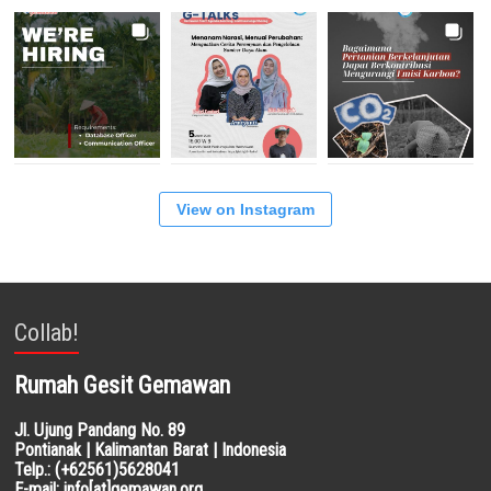
View on Instagram
Collab!
Rumah Gesit Gemawan
Jl. Ujung Pandang No. 89
Pontianak | Kalimantan Barat | Indonesia
Telp.: (+62561)5628041
E-mail: info[at]gemawan.org