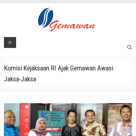
Skip
to
content
Lembaga
Menu
Masyarakat
Swadaya
Gemawan
dan
Mandiri
Komisi Kejaksaan RI Ajak Gemawan Awasi
Jaksa-Jaksa