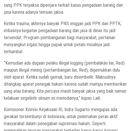
sang PPK terpaksa dipenjara terkait kasus pengadaan barang dan
jasa karena adanya temuan jaksa.
Ketika trauma, akhirnya banyak PNS enggan jadi PPK dan PPTK,
imbasnya kegiatan pengadaan barang dan jasa di dinas itu jadi
tersendat. Program pembangunan bagi masyarakat, pertanian
menyangkut irigasi hingga pupuk untuk petani misalnya jadi
terhambat.
“Kemudian ada dugaan pelaku illegal logging (pembalakan liar, Red)
maupun illegal mining (pertambangan liar, Red), digemukkan dulu
oleh aparat. Ketika sudah gemuk, baru disembelih. Maksudnya
ditangkap aparat penegak hukum karena sudah mampu memberikan
uang atau barang. Kita percaya masih banyak jaksa yang baik namun
kelakuan segelintir oknum ini menodainya,” kupas Laili.
Komisioner Komisi Kejaksaan RI, Indra Sugiarto mengupas ada
gerakan tersembunyi di Indonesia, untuk pelemahan peran aktif
masyarakat dalam penegakan supremasi hukum. Seperti
melemahkan laporan masyarakat terhadap kasus-kasus korupsi,