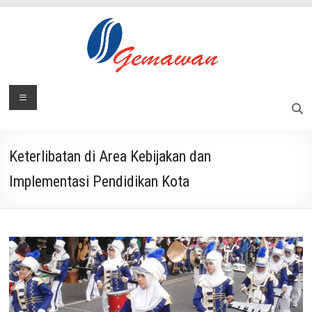
Skip
to
content
Lembaga
Menu
Masyarakat
Swadaya
Gemawan
dan
Mandiri
Keterlibatan di Area Kebijakan dan
Implementasi Pendidikan Kota