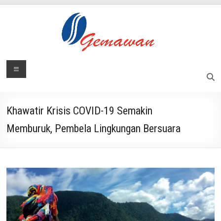
Skip
to
content
Lembaga
Menu
Masyarakat
Swadaya
Gemawan
dan
Mandiri
Khawatir Krisis COVID-19 Semakin
Memburuk, Pembela Lingkungan Bersuara