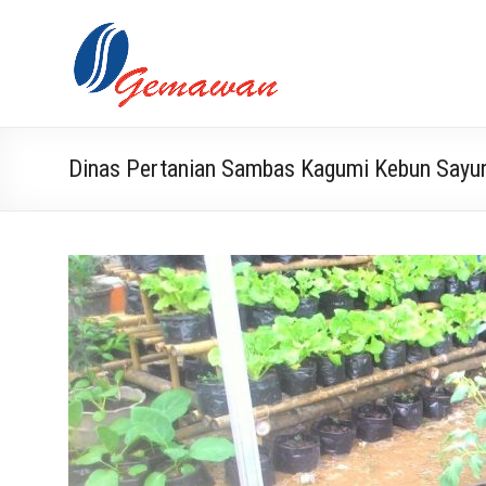
Skip
to
Lembaga
Masyarakat
content
Swadaya
Gemawan
dan Mandiri
Dinas Pertanian Sambas Kagumi Kebun Sayur