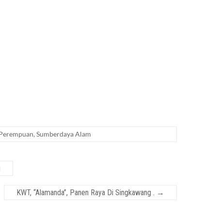
 Perempuan
,
Sumberdaya Alam
i
KWT, “Alamanda”, Panen Raya Di Singkawang .
→