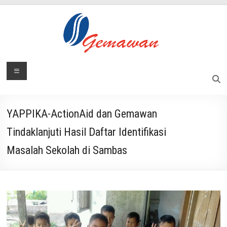
Skip
to
content
Lembaga
Menu
Masyarakat
Swadaya
Gemawan
dan
Mandiri
YAPPIKA-ActionAid dan Gemawan
Tindaklanjuti Hasil Daftar Identifikasi
Masalah Sekolah di Sambas