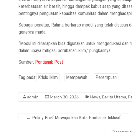
keterbatasan air bersih, hingga dampak kabut asap yang dirasa
pentingnya penguatan kapasitas komunitas dalam menghadapi 
Sebagai penutup, Rahma berharap modul yang telah disusun d
generasi muda.
“Modul ini diharapkan bisa digunakan untuk mengedukasi dan me
dalam upaya mitigasi perubahan iklim,” pungkasnya.
Sumber:
Pontianak Post
Tag pada:
Krisis Iklim
Mempawah
Perempuan
admin
March 30, 2026
News
,
Berita Utama
,
P
←
Policy Brief Mewujudkan Kota Pontianak Inklusif