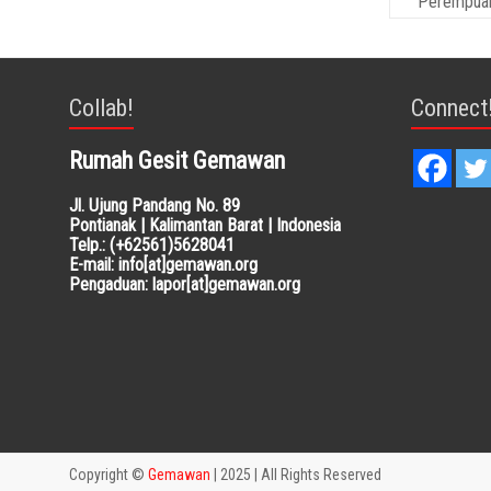
Perempuan
Collab!
Connect
Rumah Gesit Gemawan
Jl. Ujung Pandang No. 89
Pontianak | Kalimantan Barat | Indonesia
Telp.: (+62561)5628041
E-mail: info[at]gemawan.org
Pengaduan: lapor[at]gemawan.org
Copyright ©
Gemawan
| 2025 | All Rights Reserved