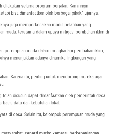
ah dilakukan selama program berjalan. Kami ingin
etapi bisa dimanfaatkan oleh berbagai pihak,” ujarnya.
aknya juga memperkenalkan modul pelatihan yang
 muda, terutama dalam upaya mitigasi perubahan iklim di
eran perempuan muda dalam menghadapi perubahan iklim,
asilnya menunjukkan adanya dinamika lingkungan yang
han. Karena itu, penting untuk mendorong mereka agar
ya.
g telah disusun dapat dimanfaatkan oleh pemerintah desa
basis data dan kebutuhan lokal.
 nyata di desa. Selain itu, kelompok perempuan muda yang
pi masyarakat, seperti musim kemarau berkepanjangan,