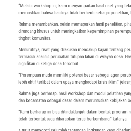
“Melalui workshop ini, kami menyampaikan hasil riset yang tel
memastikan bahwa hasilnya tidak berhenti sebagai penelitian, t
Rahma menambahkan, selain memaparkan hasil penelitian, pih
dirancang khusus untuk meningkatkan kepemimpinan perempuan
tingkat komunitas.
Menurutnya, riset yang dilakukan mencakup kajian tentang p
termasuk analisis perubahan tutupan lahan di wilayah desa. H
signifikan di ketiga desa tersebut.
“Perempuan muda memiliki potensi besar sebagai agen peruba
lebih aktif terlibat dalam upaya menghadapi krisis iklim,” jelasn
Rahma juga berharap, hasil workshop dan modul pelatihan yan
dan kecamatan sebagai dasar dalam merumuskan kebijakan ber
“Kami berharap ini bisa ditindaklanjuti dalam bentuk program
telah terbentuk juga diharapkan terus berkembang,” katanya.
a turut menyoroti sejumlah tantangan lingkungan yang dihada