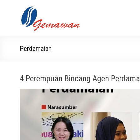
Skip
to
Lembaga
Masyarakat
content
Swadaya
Gemawan
dan Mandiri
Perdamaian
4 Perempuan Bincang Agen Perdama