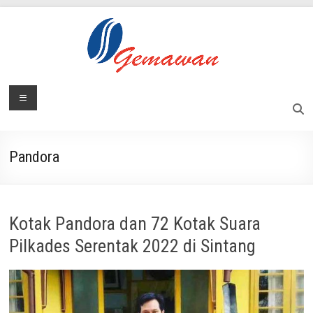
Skip
to
content
Lembaga
Menu
Masyarakat
Swadaya
Gemawan
dan
Mandiri
Pandora
Kotak Pandora dan 72 Kotak Suara
Pilkades Serentak 2022 di Sintang