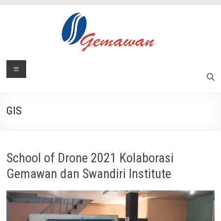
Skip
to
content
Lembaga
Menu
Masyarakat
Swadaya
Gemawan
dan
Mandiri
GIS
School of Drone 2021 Kolaborasi
Gemawan dan Swandiri Institute