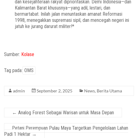
dan kesejahteraan rakyat diprioritaskan. Demi Indonesia—dan
Kalimantan Barat khususnya—yang adil, lestari, dan
bermartabat. Inilah jalan menuntaskan amanat Reformasi
1998, menegakkan supremasi sipil, dan mencegah negeri ini
jatuh ke jurang darurat militer!*
Sumber:
Kolase
Tag pada:
OMS
admin
September 2, 2025
News
,
Berita Utama
←
Analog Forest Sebagai Warisan untuk Masa Depan
Petani Perempuan Pulau Maya Targetkan Pengelolaan Lahan
Padi 1 Hektar
→