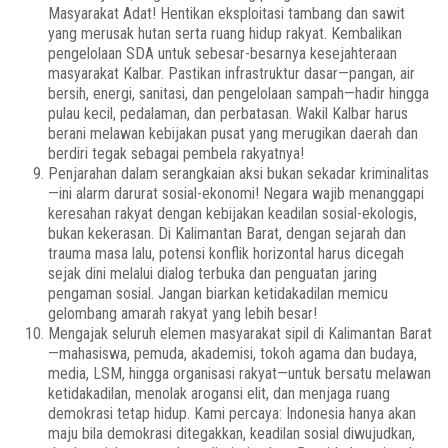
Masyarakat Adat! Hentikan eksploitasi tambang dan sawit
yang merusak hutan serta ruang hidup rakyat. Kembalikan
pengelolaan SDA untuk sebesar-besarnya kesejahteraan
masyarakat Kalbar. Pastikan infrastruktur dasar—pangan, air
bersih, energi, sanitasi, dan pengelolaan sampah—hadir hingga
pulau kecil, pedalaman, dan perbatasan. Wakil Kalbar harus
berani melawan kebijakan pusat yang merugikan daerah dan
berdiri tegak sebagai pembela rakyatnya!
Penjarahan dalam serangkaian aksi bukan sekadar kriminalitas
—ini alarm darurat sosial-ekonomi! Negara wajib menanggapi
keresahan rakyat dengan kebijakan keadilan sosial-ekologis,
bukan kekerasan. Di Kalimantan Barat, dengan sejarah dan
trauma masa lalu, potensi konflik horizontal harus dicegah
sejak dini melalui dialog terbuka dan penguatan jaring
pengaman sosial. Jangan biarkan ketidakadilan memicu
gelombang amarah rakyat yang lebih besar!
Mengajak seluruh elemen masyarakat sipil di Kalimantan Barat
—mahasiswa, pemuda, akademisi, tokoh agama dan budaya,
media, LSM, hingga organisasi rakyat—untuk bersatu melawan
ketidakadilan, menolak arogansi elit, dan menjaga ruang
demokrasi tetap hidup. Kami percaya: Indonesia hanya akan
maju bila demokrasi ditegakkan, keadilan sosial diwujudkan,