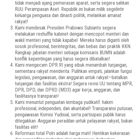
tidak menjadi ajang pemerasan aparat; serta segera sahkan
RUU Perampasan Aset. Republik ini bukan milik segelintir
keluarga penguasa dan dinasti politik, melainkan amanat
rakyat!
Kami mendesak Presiden Prabowo Subianto segera
melakukan reshuffle kabinet dengan mencopot menteri dan
wakil menteri yang tidak kapabel. Mereka harus diganti oleh
sosok profesional, berintegritas, dan bebas dari praktik KKN.
Rangkap jabatan menteri sebagai komisaris BUMN adalah
konflik kepentingan yang harus segera dibatalkan!
Kami mengecam DPR RI yang sibuk menambah tunjangan,
sementara rakyat menderita. Pulihkan empati, jalankan fungsi
legislasi, pengawasan, dan anggaran untuk rakyat—batalkan
tunjangan dan fasilitas ekstra! Segera revisi UU tentang MPR,
DPR, DPD, dan DPRD (MD3) agar kerja, anggaran, dan
fasilitasnya transparan!
Kami menuntut penguatan lembaga yudikatif: hakim
profesional, independen, dan akuntabel! Transparansi putusan,
pengawasan Komisi Yudisial, serta partisipasi publik harus
ditegakkan. Anggaran peradilan untuk pelayanan rakyat, bukan
fasilitas elit!
Reformasi total Polri adalah harga mati! Hentikan kekerasan