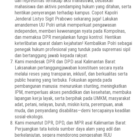
dan represifitas terhadap aksi mahasiswa, bebaskan
mahasiswa dan aktivis pendamping hukum yang ditahan, serta
hentikan penyerangan terhadap kampus. Copot Kapolri
Jenderal Listyo Sigit Prabowo sekarang juga! Lakukan
amandemen UU Polri untuk memperkuat pengawasan
independen, memberi kewenangan nyata pada Kompolnas,
dan memaksa DPR menjalankan fungsi kontrol. Hentikan
keterlibatan aparat dalam kejahatan! Kembalikan Polri sebagai
penegak hukum profesional yang tunduk pada supremasi sipil
dan bertanggung jawab kepada rakyat.
Kami mendesak DPR dan DPD asal Kalimantan Barat:
Laksanakan pertanggungjawaban konstituen secara nyata
melalui reses yang transparan, inklusif, dan berkualitas serta
public hearing yang terbuka. Fokuskan agenda pada
pembangunan manusia: menurunkan stunting, meningkatkan
IPM, memperluas akses pendidikan dan kesehatan, membuka
lapangan kerja layak, serta berpihak pada UMKM, masyarakat
adat, petani, nelayan, buruh, miskin kota, perempuan, anak
muda, dan penyandang disabilitas—demi tercapainya keadilan
sosial-ekologis.
Kami menuntut DPR, DPD, dan MPR asal Kalimantan Barat:
Perjuangkan tata kelola sumber daya alam yang adil dan
berkelanjutan, segera mendorong pengesahan RUU