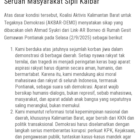
Seruan Masyarakat Sipil Kalbar
Atas dasar kondisi tersebut, Koalisi Aktivis Kalimantan Barat untuk
Tegaknya Demokrasi (AKBAR-DEMO) menyatakan sikap yang
dibacakan oleh Ahmad Syukri dari Link-AR Borneo di Rumah Gesit
Gemawan Pontianak pada Selasa (2/9/2025) sebagai berikut:
Kami berduka atas jatuhnya sejumlah korban jiwa dalam
demonstrasi di berbagai daerah. Setiap nyawa rakyat tak
ternilai, dan tragedi ini menjadi peringatan keras bagi aparat:
aspirasi rakyat harus dijamin secara aman, humanis, dan
bermartabat. Karena itu, kami mendukung aksi moral
mahasiswa dan rakyat di seluruh Indonesia, termasuk
Pontianak, sebagai suara sah demokrasi. Aparat wajib
bersikap humanis-dialogis, bukan represif, sebab mahasiswa,
masyarakat, dan aparat adalah anak bangsa yang sepatutnya
saling merangkul, bukan memukul.
Kami menuntut reformasi total kepemimpinan nasional dan
daerah, khususnya Kalimantan Barat, agar bersih dari KKN dan
politik transaksional. Demokrasi harus diselamatkan dengan
langkah serius memberantas korupsi: perkuat KPK, Kejaksaan,
dan pengawasan publik; tuntaskan kasus-kasus mandek agar