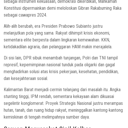
sebagai instrumen kekuasaan, demokrasi dikerdilkan, Mahkamah
Konstitusi dipermainkan demi meloloskan Gibran Rakabuming Raka
sebagai cawapres 2024.
Alih-alih berubah, era Presiden Prabowo Subianto justru
melanjutkan pola yang sama. Rakyat dihimpit krisis ekonomi,
sementara elite berpesta dalam lingkaran kemewahan. KKN,
ketidakadilan agraria, dan pelanggaran HAM makin merajalela.
Di sisi lain, DPR sibuk menambah tunjangan, Polri dan TNI tampil
represif, kepemimpinan nasional tunduk pada oligarki dan gagal
menghadirkan solusi atas krisis pekerjaan, kesehatan, pendidikan,
dan kesejahteraan sosial.
Kalimantan Barat menjadi cermin telanjang dari masalah itu. Angka
stunting tinggi, IPM rendah, sementara kekayaan alam dikuasai
segelintir konglomerat. Proyek Strategis Nasional justru merampas
hutan, tanah, dan ruang hidup rakyat, meninggalkan kantong-kantong
kemiskinan di tengah melimpahnya sumber daya.