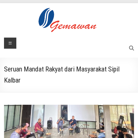
Skip
to
content
Lembaga
Menu
Masyarakat
Swadaya
Gemawan
dan
Mandiri
Seruan Mandat Rakyat dari Masyarakat Sipil
Kalbar