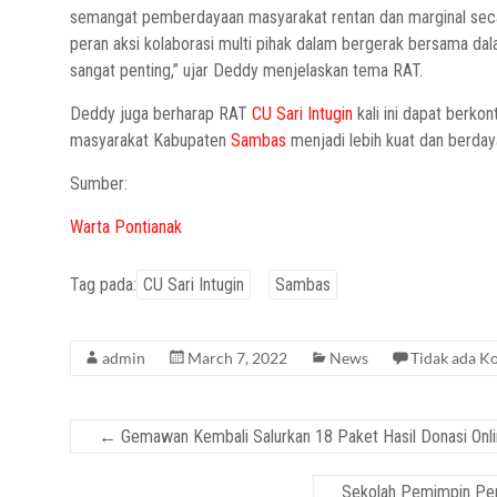
semangat pemberdayaan masyarakat rentan dan marginal seca
peran aksi kolaborasi multi pihak dalam bergerak bersama 
sangat penting,” ujar Deddy menjelaskan tema RAT.
Deddy juga berharap RAT
CU Sari Intugin
kali ini dapat berkon
masyarakat Kabupaten
Sambas
menjadi lebih kuat dan berdaya
Sumber:
Warta Pontianak
Tag pada:
CU Sari Intugin
Sambas
admin
March 7, 2022
News
Tidak ada K
←
Gemawan Kembali Salurkan 18 Paket Hasil Donasi Onlin
Sekolah Pemimpin Pe