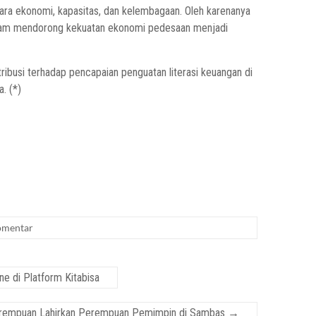
ra ekonomi, kapasitas, dan kelembagaan. Oleh karenanya
dalam mendorong kekuatan ekonomi pedesaan menjadi
tribusi terhadap pencapaian penguatan literasi keuangan di
. (*)
omentar
e di Platform Kitabisa
rempuan Lahirkan Perempuan Pemimpin di Sambas
→