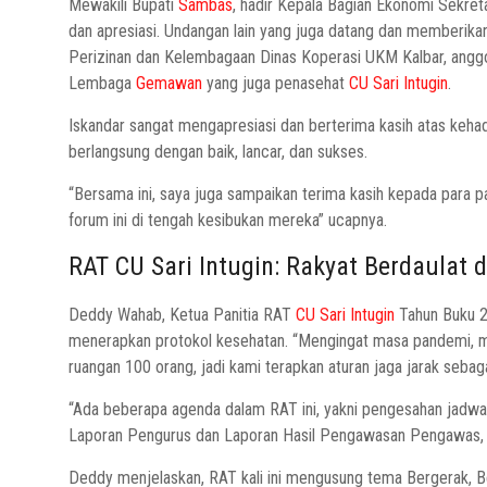
Mewakili Bupati
Sambas
, hadir Kepala Bagian Ekonomi Sekre
dan apresiasi. Undangan lain yang juga datang dan memberi
Perizinan dan Kelembagaan Dinas Koperasi UKM Kalbar, an
Lembaga
Gemawan
yang juga penasehat
CU Sari Intugin
.
Iskandar sangat mengapresiasi dan berterima kasih atas keha
berlangsung dengan baik, lancar, dan sukses.
“Bersama ini, saya juga sampaikan terima kasih kepada para 
forum ini di tengah kesibukan mereka” ucapnya.
RAT CU Sari Intugin: Rakyat Berdaulat
Deddy Wahab, Ketua Panitia RAT
CU Sari Intugin
Tahun Buku 2
menerapkan protokol kesehatan. “Mengingat masa pandemi, ma
ruangan 100 orang, jadi kami terapkan aturan jaga jarak sebaga
“Ada beberapa agenda dalam RAT ini, yakni pengesahan jadwal
Laporan Pengurus dan Laporan Hasil Pengawasan Pengawas, s
Deddy menjelaskan, RAT kali ini mengusung tema Bergerak, B