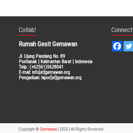
Collab!
Connect
Rumah Gesit Gemawan
Jl. Ujung Pandang No. 89
Pontianak | Kalimantan Barat | Indonesia
Telp.: (+62561)5628041
E-mail: info[at]gemawan.org
Pengaduan: lapor[at]gemawan.org
Copyright ©
Gemawan
| 2025 | All Rights Reserved