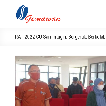
Skip
to
Lembaga
Masyarakat
content
Swadaya
Gemawan
dan Mandiri
RAT 2022 CU Sari Intugin: Bergerak, Berkolab