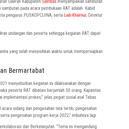
tariat Daerah Kabupaten
Sambas
menyampaikan sambutan
kan sambutan pada acara pembukaan RAT adalah Kabid
ggota pengurus PUSKOPCUINA, serta
Laili Khairnur
, Direktur
diran undangan dan peserta sehingga kegiatan RAT dapat
panitia yang telah menyisihkan waktu untuk mempersiapkan
 dan Bermartabat
021 menyebutkan kegiatan ini dilaksanakan dengan
ka peserta RAT dibatasi berjumlah 50 orang. Kapasitas
i implementasi prokes,” jelas pegiat sosial asal Tebas.
 acara sidang dan pengesahan tata tertib, pengesahan
erta pengesahan program kerja 2022,” imbuhnya lagi.
erkolaborasi dan Berkelanjutan. “Tema ini mengandung