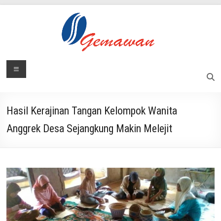
Skip
to
content
Lembaga
Menu
Masyarakat
Swadaya
Gemawan
dan
Mandiri
Hasil Kerajinan Tangan Kelompok Wanita
Anggrek Desa Sejangkung Makin Melejit