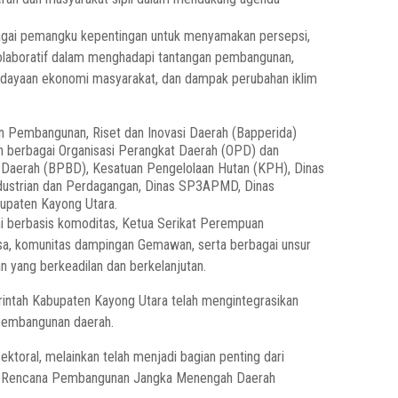
agai pemangku kepentingan untuk menyamakan persepsi,
olaboratif dalam menghadapi tantangan pembangunan,
rdayaan ekonomi masyarakat, dan dampak perubahan iklim
n Pembangunan, Riset dan Inovasi Daerah (Bapperida)
eh berbagai Organisasi Perangkat Daerah (OPD) dan
 Daerah (BPBD), Kesatuan Pengelolaan Hutan (KPH), Dinas
ndustrian dan Perdagangan, Dinas SP3APMD, Dinas
bupaten Kayong Utara.
ani berbasis komoditas, Ketua Serikat Perempuan
, komunitas dampingan Gemawan, serta berbagai unsur
n yang berkeadilan dan berkelanjutan.
ntah Kabupaten Kayong Utara telah mengintegrasikan
pembangunan daerah.
ktoral, melainkan telah menjadi bagian penting dari
n Rencana Pembangunan Jangka Menengah Daerah