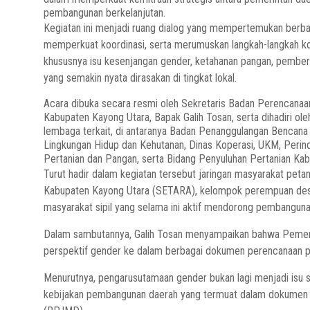
pembangunan berkelanjutan.
Kegiatan ini menjadi ruang dialog yang mempertemukan berb
memperkuat koordinasi, serta merumuskan langkah-langkah k
khususnya isu kesenjangan gender, ketahanan pangan, pembe
yang semakin nyata dirasakan di tingkat lokal.
Acara dibuka secara resmi oleh Sekretaris Badan Perencanaa
Kabupaten Kayong Utara, Bapak Galih Tosan, serta dihadiri ol
lembaga terkait, di antaranya Badan Penanggulangan Bencana
Lingkungan Hidup dan Kehutanan, Dinas Koperasi, UKM, Peri
Pertanian dan Pangan, serta Bidang Penyuluhan Pertanian Ka
Turut hadir dalam kegiatan tersebut jaringan masyarakat pet
Kabupaten Kayong Utara (SETARA), kelompok perempuan desa
masyarakat sipil yang selama ini aktif mendorong pembanguna
Dalam sambutannya, Galih Tosan menyampaikan bahwa Pemeri
perspektif gender ke dalam berbagai dokumen perencanaan 
Menurutnya, pengarusutamaan gender bukan lagi menjadi isu se
kebijakan pembangunan daerah yang termuat dalam dokume