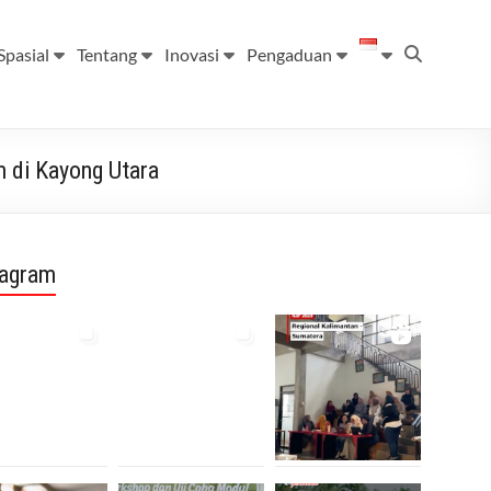
Spasial
Tentang
Inovasi
Pengaduan
m di Kayong Utara
tagram