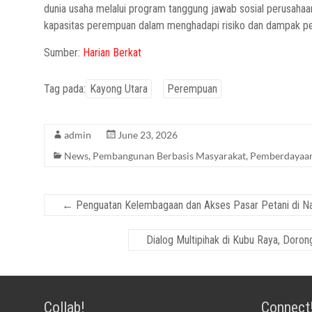
dunia usaha melalui program tanggung jawab sosial perusahaa
kapasitas perempuan dalam menghadapi risiko dan dampak per
Sumber:
Harian Berkat
Tag pada:
Kayong Utara
Perempuan
admin
June 23, 2026
News
,
Pembangunan Berbasis Masyarakat
,
Pemberdayaa
←
Penguatan Kelembagaan dan Akses Pasar Petani di Na
Dialog Multipihak di Kubu Raya, Doro
Collab!
Connect