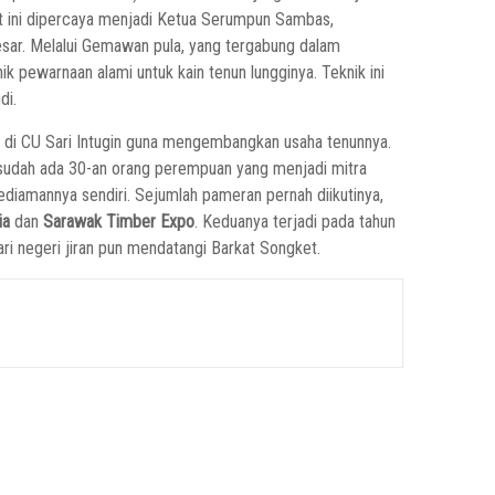
at ini dipercaya menjadi Ketua Serumpun Sambas,
sar. Melalui Gemawan pula, yang tergabung dalam
 pewarnaan alami untuk kain tenun lungginya. Teknik ini
di.
di CU Sari Intugin guna mengembangkan usaha tenunnya.
Kini sudah ada 30-an orang perempuan yang menjadi mitra
ediamannya sendiri. Sejumlah pameran pernah diikutinya,
ia
dan
Sarawak Timber Expo
. Keduanya terjadi pada tahun
ari negeri jiran pun mendatangi Barkat Songket.