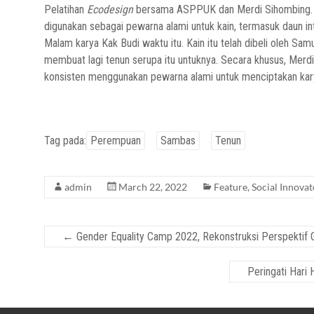
Pelatihan
Ecodesign
bersama ASPPUK dan Merdi Sihombing. Ka
digunakan sebagai pewarna alami untuk kain, termasuk daun i
Malam karya Kak Budi waktu itu. Kain itu telah dibeli oleh Sa
membuat lagi tenun serupa itu untuknya. Secara khusus, Mer
konsisten menggunakan pewarna alami untuk menciptakan kary
Tag pada:
Perempuan
Sambas
Tenun
admin
March 22, 2022
Feature
,
Social Innovat
←
Gender Equality Camp 2022, Rekonstruksi Perspektif 
Peringati Hari 