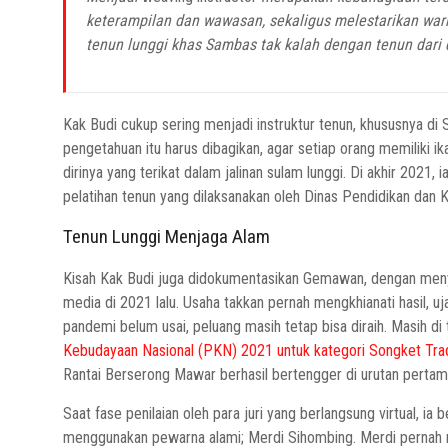
keterampilan dan wawasan, sekaligus melestarikan war
tenun lunggi khas Sambas tak kalah dengan tenun dari 
Kak Budi cukup sering menjadi instruktur tenun, khususnya di
pengetahuan itu harus dibagikan, agar setiap orang memiliki 
dirinya yang terikat dalam jalinan sulam lunggi. Di akhir 2021
pelatihan tenun yang dilaksanakan oleh Dinas Pendidikan da
Tenun Lunggi Menjaga Alam
Kisah Kak Budi juga didokumentasikan Gemawan, dengan menyu
media di 2021 lalu. Usaha takkan pernah mengkhianati hasil, uj
pandemi belum usai, peluang masih tetap bisa diraih. Masih d
Kebudayaan Nasional (PKN) 2021 untuk kategori Songket Trad
Rantai Berserong Mawar berhasil bertengger di urutan per
Saat fase penilaian oleh para juri yang berlangsung virtual, i
menggunakan pewarna alami; Merdi Sihombing. Merdi pernah m