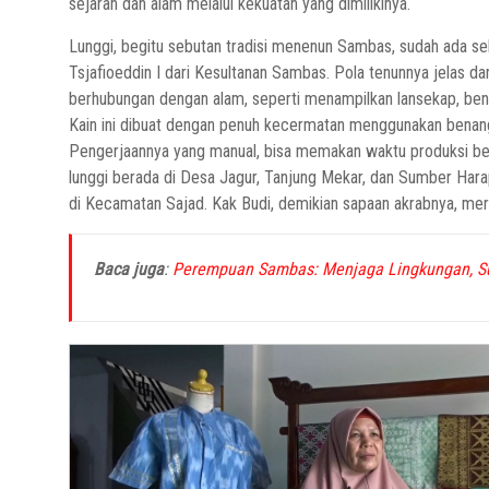
sejarah dan alam melalui kekuatan yang dimilikinya.
Lunggi, begitu sebutan tradisi menenun Sambas, sudah ada sek
Tsjafioeddin I dari Kesultanan Sambas. Pola tenunnya jelas dan 
berhubungan dengan alam, seperti menampilkan lansekap, bend
Kain ini dibuat dengan penuh kecermatan menggunakan benang
Pengerjaannya yang manual, bisa memakan waktu produksi ber
lunggi berada di Desa Jagur, Tanjung Mekar, dan Sumber Har
di Kecamatan Sajad. Kak Budi, demikian sapaan akrabnya, mer
Baca juga
:
Perempuan Sambas: Menjaga Lingkungan, Su