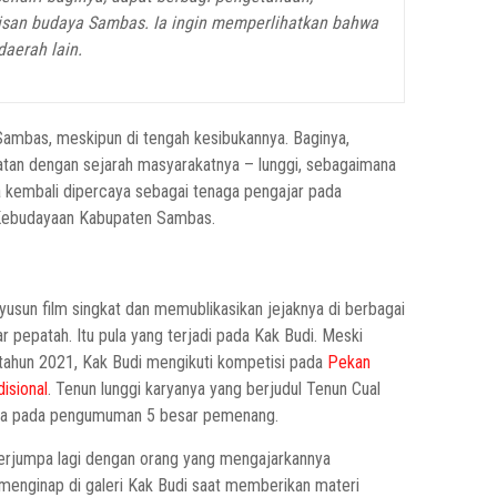
isan budaya Sambas. Ia ingin memperlihatkan bahwa
daerah lain.
 Sambas, meskipun di tengah kesibukannya. Baginya,
ikatan dengan sejarah masyarakatnya – lunggi, sebagaimana
, ia kembali dipercaya sebagai tenaga pengajar pada
n Kebudayaan Kabupaten Sambas.
sun film singkat dan memublikasikan jejaknya di berbagai
ar pepatah. Itu pula yang terjadi pada Kak Budi. Meski
i tahun 2021, Kak Budi mengikuti kompetisi pada
Pekan
isional
. Tenun lunggi karyanya yang berjudul Tenun Cual
tama pada pengumuman 5 besar pemenang.
a berjumpa lagi dengan orang yang mengajarkannya
enginap di galeri Kak Budi saat memberikan materi