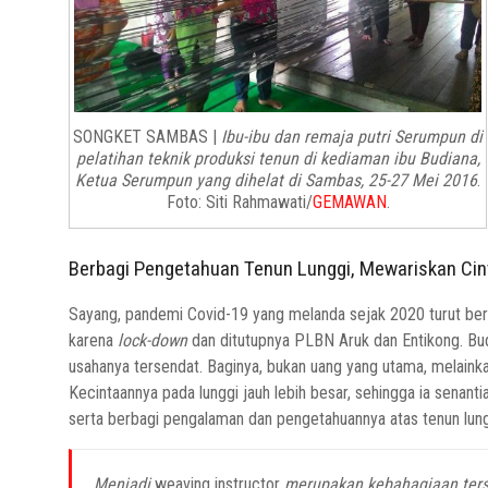
SONGKET SAMBAS |
Ibu-ibu dan remaja putri Serumpun di
pelatihan teknik produksi tenun di kediaman ibu Budiana,
Ketua Serumpun yang dihelat di Sambas, 25-27 Mei 2016
.
Foto: Siti Rahmawati/
GEMAWAN
.
Berbagi Pengetahuan Tenun Lunggi, Mewariskan Cin
Sayang, pandemi Covid-19 yang melanda sejak 2020 turut ber
karena
lock-down
dan ditutupnya PLBN Aruk dan Entikong. Bud
usahanya tersendat. Baginya, bukan uang yang utama, melaink
Kecintaannya pada lunggi jauh lebih besar, sehingga ia senan
serta berbagi pengalaman dan pengetahuannya atas tenun lun
Menjadi
weaving instructor
merupakan kebahagiaan terse