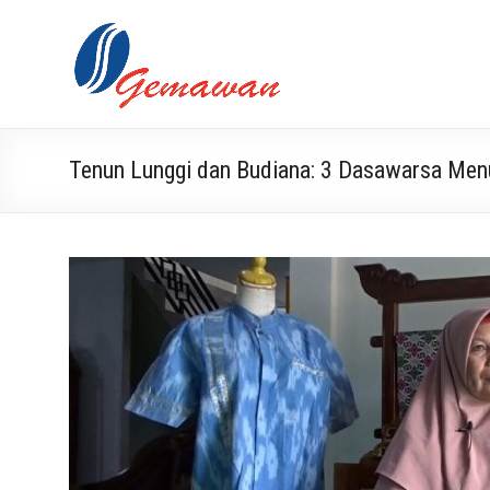
Skip
to
Lembaga
Masyarakat
content
Swadaya
Gemawan
dan Mandiri
Tenun Lunggi dan Budiana: 3 Dasawarsa Menu