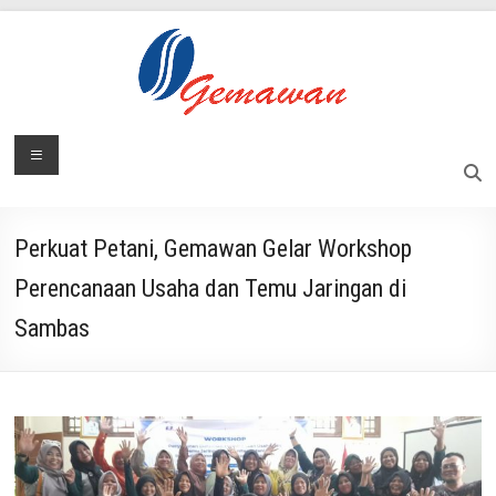
Skip
to
content
Lembaga
Menu
Masyarakat
Swadaya
Gemawan
dan
Mandiri
Perkuat Petani, Gemawan Gelar Workshop
Perencanaan Usaha dan Temu Jaringan di
Sambas