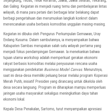
Sejangkung, Tebas, Teluk Keramat, Jawai, Jawai Selatan, Tekarang,
dan Galing. Kegiatan ini menjadi ruang temu dan pembelajaran lintas
wilayah, di mana para petani dari berbagai latar belakang dapat
berbagi pengetahuan dan merumuskan langkah konkret dalam
merencanakan usaha berbasis komoditas unggulan masing-masing.
Kegiatan ini dibuka oleh Pengurus Perkumpulan Gemawan, Uray
Endang Kusuma. Dalam sambutannya, ia menyampaikan bahwa
Kabupaten Sambas merupakan salah satu wilayah pertama yang
menjadi fokus pendampingan Gemawan. Ia menekankan bahwa
tujuan utama workshop adalah memperkuat gerakan ekonomi
rakyat berbasis komoditas melalui penyusunan rencana usaha
menggunakan pendekatan
Business Model Canvas
. Menurutnya,
saat ini desa-desa memiliki peluang besar melalui program Koperasi
Merah Putih, inisiatif Presiden yang dirancang untuk dikelola oleh
desa secara langsung. Program ini diharapkan mampu memperluas
jaringan usaha masyarakat sekaligus meningkatkan daya tahan
ekonomi lokal.
Kepala Desa Penakalan, Sartomo, turut menyampaikan apresiasi