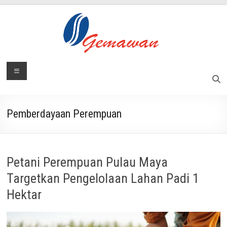
Skip
to
content
Lembaga
Menu
Masyarakat
Swadaya
Gemawan
dan
Mandiri
Pemberdayaan Perempuan
Petani Perempuan Pulau Maya
Targetkan Pengelolaan Lahan Padi 1
Hektar