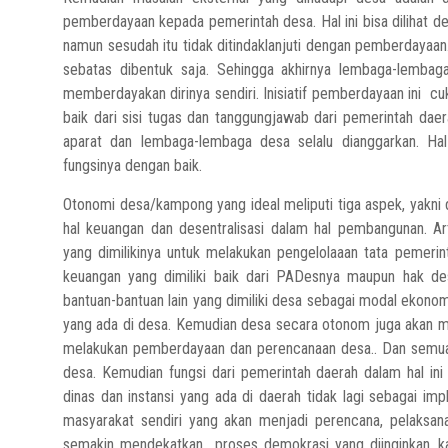
pemberdayaan kepada pemerintah desa. Hal ini bisa dilihat d
namun sesudah itu tidak ditindaklanjuti dengan pemberdayaan.
sebatas dibentuk saja. Sehingga akhirnya lembaga-lembag
memberdayakan dirinya sendiri. Inisiatif pemberdayaan ini cuku
baik dari sisi tugas dan tanggungjawab dari pemerintah dae
aparat dan lembaga-lembaga desa selalu dianggarkan. H
fungsinya dengan baik.
Otonomi desa/kampong yang ideal meliputi tiga aspek, yakni 
hal keuangan dan desentralisasi dalam hal pembangunan. 
yang dimilikinya untuk melakukan pengelolaaan tata pemer
keuangan yang dimiliki baik dari PADesnya maupun hak de
bantuan-bantuan lain yang dimiliki desa sebagai modal ekon
yang ada di desa. Kemudian desa secara otonom juga akan 
melakukan pemberdayaan dan perencanaan desa.. Dan semua ini
desa. Kemudian fungsi dari pemerintah daerah dalam hal ini 
dinas dan instansi yang ada di daerah tidak lagi sebagai im
masyarakat sendiri yang akan menjadi perencana, pelaks
semakin mendekatkan proses demokrasi yang diinginkan, k