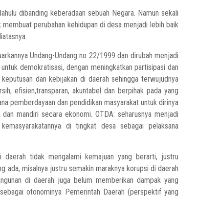
 dahulu dibanding keberadaan sebuah Negara. Namun sekali
ak membuat perubahan kehidupan di desa menjadi lebih baik
iatasnya.
luarkannya Undang-Undang no 22/1999 dan dirubah menjadi
ntuk demokratisasi, dengan meningkatkan partisipasi dan
 keputusan dan kebijakan di daerah sehingga terwujudnya
ih, efisien,transparan, akuntabel dan berpihak pada yang
rana pemberdayaan dan pendidikan masyarakat untuk dirinya
ik dan mandiri secara ekonomi. OTDA: seharusnya menjadi
kemasyarakatannya di tingkat desa sebagai pelaksana
daerah tidak mengalami kemajuan yang berarti, justru
 ada, misalnya justru semakin maraknya korupsi di daerah
bangunan di daerah juga belum memberikan dampak yang
i sebagai otonominya Pemerintah Daerah (perspektif yang