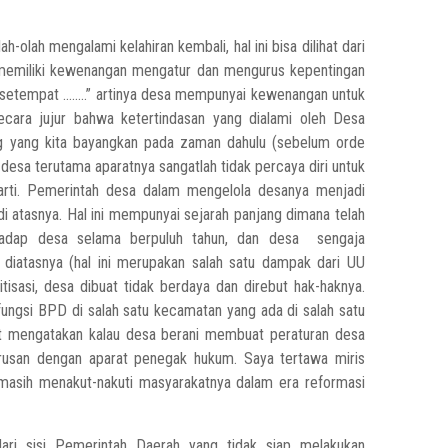
lah mengalami kelahiran kembali, hal ini bisa dilihat dari
g memiliki kewenangan mengatur dan mengurus kepentingan
t setempat ……..” artinya desa mempunyai kewenangan untuk
secara jujur bahwa ketertindasan yang dialami oleh Desa
g yang kita bayangkan pada zaman dahulu (sebelum orde
 desa terutama aparatnya sangatlah tidak percaya diri untuk
arti. Pemerintah desa dalam mengelola desanya menjadi
 di atasnya. Hal ini mempunyai sejarah panjang dimana telah
hadap desa selama berpuluh tahun, dan desa sengaja
 diatasnya (hal ini merupakan salah satu dampak dari UU
isasi, desa dibuat tidak berdaya dan direbut hak-haknya.
ungsi BPD di salah satu kecamatan yang ada di salah satu
pat mengatakan kalau desa berani membuat peraturan desa
urusan dengan aparat penegak hukum. Saya tertawa miris
g masih menakut-nakuti masyarakatnya dalam era reformasi
ari sisi Pemerintah Daerah yang tidak siap melakukan