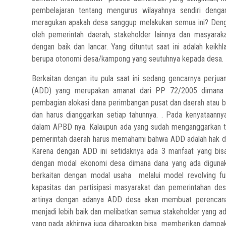
pembelajaran tentang mengurus wilayahnya sendiri denga
meragukan apakah desa sanggup melakukan semua ini? Denga
oleh pemerintah daerah, stakeholder lainnya dan masyarak
dengan baik dan lancar. Yang dituntut saat ini adalah keik
berupa otonomi desa/kampong yang seutuhnya kepada desa.
Berkaitan dengan itu pula saat ini sedang gencarnya perj
(ADD) yang merupakan amanat dari PP 72/2005 dimana d
pembagian alokasi dana perimbangan pusat dan daerah atau b
dan harus dianggarkan setiap tahunnya. . Pada kenyataan
dalam APBD nya. Kalaupun ada yang sudah menganggarkan te
pemerintah daerah harus memahami bahwa ADD adalah hak de
Karena dengan ADD ini setidaknya ada 3 manfaat yang bisa d
dengan modal ekonomi desa dimana dana yang ada digunak
berkaitan dengan modal usaha melalui model revolving fun
kapasitas dan partisipasi masyarakat dan pemerintahan d
artinya dengan adanya ADD desa akan membuat perencan
menjadi lebih baik dan melibatkan semua stakeholder yang ad
yang pada akhirnya juga diharpakan bisa memberikan dampak 