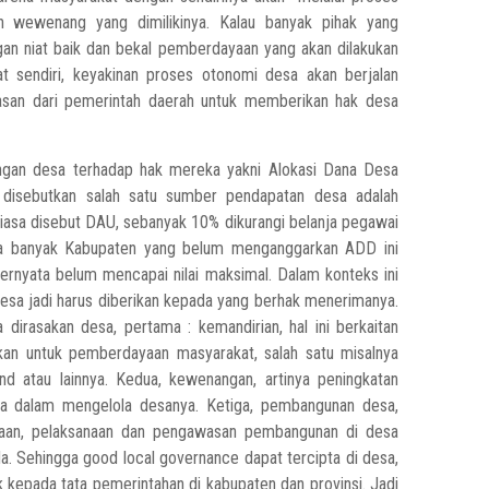
n wewenang yang dimilikinya. Kalau banyak pihak yang
n niat baik dan bekal pemberdayaan yang akan dilakukan
at sendiri, keyakinan proses otonomi desa akan berjalan
hlasan dari pemerintah daerah untuk memberikan hak desa
uangan desa terhadap hak mereka yakni Alokasi Dana Desa
isebutkan salah satu sumber pendapatan desa adalah
iasa disebut DAU, sebanyak 10% dikurangi belanja pegawai
nya banyak Kabupaten yang belum menganggarkan ADD ini
rnyata belum mencapai nilai maksimal. Dalam konteks ini
sa jadi harus diberikan kepada yang berhak menerimanya.
irasakan desa, pertama : kemandirian, hal ini berkaitan
an untuk pemberdayaan masyarakat, salah satu misalnya
d atau lainnya. Kedua, kewenangan, artinya peningkatan
esa dalam mengelola desanya. Ketiga, pembangunan desa,
aan, pelaksanaan dan pengawasan pembangunan di desa
a. Sehingga good local governance dapat tercipta di desa,
kepada tata pemerintahan di kabupaten dan provinsi. Jadi