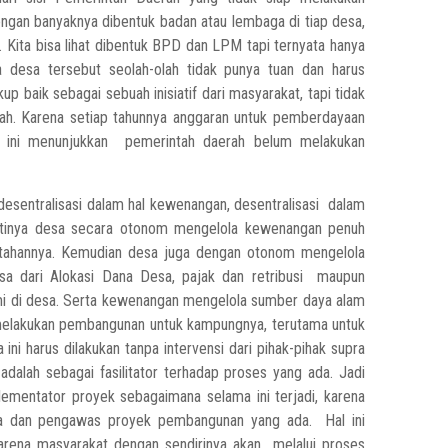
engan banyaknya dibentuk badan atau lembaga di tiap desa,
 Kita bisa lihat dibentuk BPD dan LPM tapi ternyata hanya
a desa tersebut seolah-olah tidak punya tuan dan harus
p baik sebagai sebuah inisiatif dari masyarakat, tapi tidak
rah. Karena setiap tahunnya anggaran untuk pemberdayaan
al ini menunjukkan pemerintah daerah belum melakukan
desentralisasi dalam hal kewenangan, desentralisasi dalam
Artinya desa secara otonom mengelola kewenangan penuh
intahannya. Kemudian desa juga dengan otonom mengelola
sa dari Alokasi Dana Desa, pajak dan retribusi maupun
omi di desa. Serta kewenangan mengelola sumber daya alam
melakukan pembangunan untuk kampungnya, terutama untuk
 harus dilakukan tanpa intervensi dari pihak-pihak supra
adalah sebagai fasilitator terhadap proses yang ada. Jadi
plementator proyek sebagaimana selama ini terjadi, karena
ana dan pengawas proyek pembangunan yang ada. Hal ini
arena masyarakat dengan sendirinya akan melalui proses