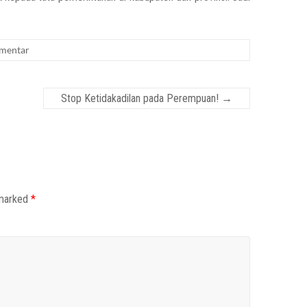
omentar
Stop Ketidakadilan pada Perempuan!
→
 marked
*