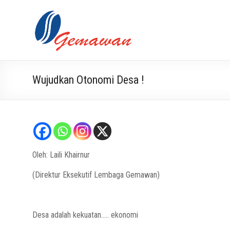
Skip
to
Lembaga
Masyarakat
content
Swadaya
Gemawan
dan Mandiri
Wujudkan Otonomi Desa !
Oleh: Laili Khairnur
(Direktur Eksekutif Lembaga Gemawan)
Desa adalah kekuatan….. ekonomi