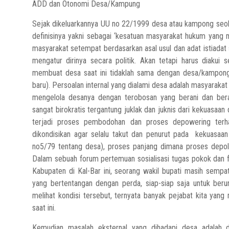
ADD dan Otonomi Desa/Kampung
Sejak dikeluarkannya UU no 22/1999 desa atau kampong seolah-o
definisinya yakni sebagai ‘kesatuan masyarakat hukum yan
masyarakat setempat berdasarkan asal usul dan adat istiada
mengatur dirinya secara politik. Akan tetapi harus diakui 
membuat desa saat ini tidaklah sama dengan desa/kampon
baru). Persoalan internal yang dialami desa adalah masyarakat
mengelola desanya dengan terobosan yang berani dan ber
sangat birokratis tergantung juklak dan juknis dari kekuasaan
terjadi proses pembodohan dan proses depowering ter
dikondisikan agar selalu takut dan penurut pada kekuasaan
no5/79 tentang desa), proses panjang dimana proses depolit
Dalam sebuah forum pertemuan sosialisasi tugas pokok dan f
Kabupaten di Kal-Bar ini, seorang wakil bupati masih sem
yang bertentangan dengan perda, siap-siap saja untuk ber
melihat kondisi tersebut, ternyata banyak pejabat kita yan
saat ini.
Kemudian masalah eksternal yang dihadapi desa adalah d