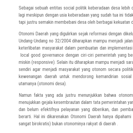
Sebagai sebuah entitas social politik keberadaan desa lebih
lagi meskipun dengan usia keberadaan yang sudah tua ini tid
tapi justru semakin membebani desa oleh berbagai kekuatan d
Otonomi Daerah yang digulirkan sejak reformasi dengan dike
Undang-Undang no 32/2004 diharapkan mampu menjadi jalan u
keterlibatan masyarakat dalam pembuatan dan implementasi
local good governance dengan ciri-ciri pemerintah yang bers
miskin (responsive). Selain itu diharapkan mampu menjadi sa
sendiri agar menjadi masyarakat yang otonom secara polit
kewenangan daerah untuk mendorong kemandirian sosial 
utamanya (otonomi desa).
Namun fakta yang ada justru menunjukkan bahwa otonomi 
menujukkan gejala kesembrautan dalam tata pemerintahan yang
dan belum efektifnya pelayanan yang diberikan, dan pem
berarti. Hal ini dikarenakan Otonomi Daerah hanya dipaham
sangat birokratis) bukan otonominya rakyat di daerah .