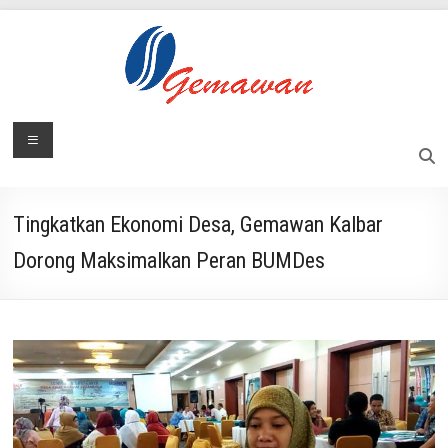
Skip
to
content
Lembaga
Menu
Masyarakat
Swadaya
Gemawan
dan
Mandiri
Tingkatkan Ekonomi Desa, Gemawan Kalbar
Dorong Maksimalkan Peran BUMDes