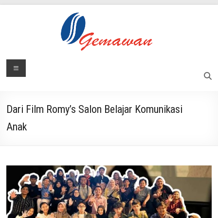
Skip
to
content
Lembaga
Menu
Masyarakat
Swadaya
Gemawan
dan
Mandiri
Dari Film Romy’s Salon Belajar Komunikasi
Anak