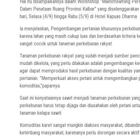
Hal itu disampaikannya dalam Workhshop “Mainstreaming Pers
Dalam Penataan Ruang Provinsi Kalbar” yang diselenggarak
hari, Selasa (4/9) hingga Rabu (5/9) di Hotel Kapuas Dharma.
Ia menjelaskan, Pengembangan pertanian khususnya perkebuna
karena lahan yang masih cukup luas dan berdasarkan kriteria 
sangat cocok untuk tanaman perkebunan rakyat.
Tanaman perkebunan rakyat yang sudah menjadi sumber penca
mudah dikelola, yang perlu dilakukan adalah pengembangan 
agar dapat memproduksi hasil perkebunan dengan kualitas yang
pertanian. “Memperkuat akses petani untuk mengembangkan po
komoditas,’’paparnya.
Saat ini kenyataannya sawit menjadi tanaman perkebunan yang
perkebunan harus tetap dijaga dan diusahakan oleh petani untu
tanaman kelapa sawit.
Komoditas karet sangat mungkin diakses masyarakat, dibandin
ketimbang masyarakat, karenanya perlu dorongan secara aktif 