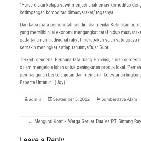
“Harus diakui kelapa sawit menjadi anak emas komoditas denga
ketimpangan komoditas dimasyarakat,”tegasnya.
Dari kaca mata pemerintah sendiri, dia menilai Kebijakan peme
yang memiliki nilai ekonomi mengangkat taraf hidup masyara
pada tanaman tradisional rakyat merupakan salah satu upaya 
semakin meningkat setiap tahunnya,’’ujar Supri.
Terkait mengenai Rencana tata ruang Provinsi, sudah semestin
dalam mengelola lahan untuk peningkatan produk lokal. Pema
pembangunan berkelanjutan dan menjamin kelestarian lingk
Faperta Untan ini. (Joy)
admin
September 5, 2012
Sumberdaya Alam
←
Mengurai Konflik Warga Seruat Dua Vs PT. Sintang Ra
Leave a Reply