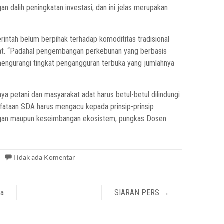
n dalih peningkatan investasi, dan ini jelas merupakan
rintah belum berpihak terhadap komodititas tradisional
kat. “Padahal pengembangan perkebunan yang berbasis
mengurangi tingkat pengangguran terbuka yang jumlahnya
ya petani dan masyarakat adat harus betul-betul dilindungi
nfataan SDA harus mengacu kepada prinsip-prinsip
ungan maupun keseimbangan ekosistem, pungkas Dosen
Tidak ada Komentar
ya
SIARAN PERS
→