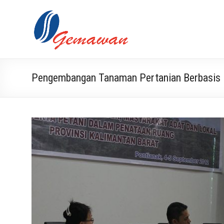
Skip
to
Lembaga
Masyarakat
content
Swadaya
Gemawan
dan Mandiri
Pengembangan Tanaman Pertanian Berbasis 