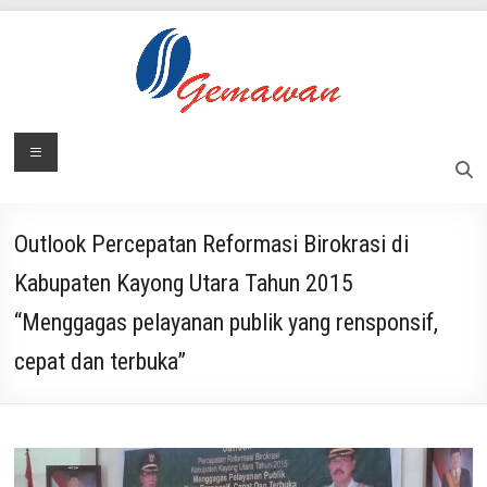
Skip
to
content
Lembaga
Menu
Masyarakat
Swadaya
Gemawan
dan
Mandiri
Outlook Percepatan Reformasi Birokrasi di
Kabupaten Kayong Utara Tahun 2015
“Menggagas pelayanan publik yang rensponsif,
cepat dan terbuka”