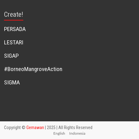
Create!
PERSADA
LESTARI
SIGAP
#BorneoMangroveAction
SIGMA
Copyright ©
Gemawan
| 2025 | All Rights Reserved
English
Indonesia