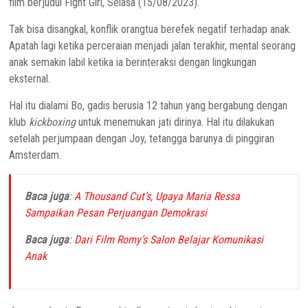
film berjudul Fight Girl, Selasa (15/08/2023).
Tak bisa disangkal, konflik orangtua berefek negatif terhadap anak.
Apatah lagi ketika perceraian menjadi jalan terakhir, mental seorang
anak semakin labil ketika ia berinteraksi dengan lingkungan
eksternal.
Hal itu dialami Bo, gadis berusia 12 tahun yang bergabung dengan
klub
kickboxing
untuk menemukan jati dirinya. Hal itu dilakukan
setelah perjumpaan dengan Joy, tetangga barunya di pinggiran
Amsterdam.
Baca juga
:
A Thousand Cut’s, Upaya Maria Ressa
Sampaikan Pesan Perjuangan Demokrasi
Baca juga
:
Dari Film Romy’s Salon Belajar Komunikasi
Anak