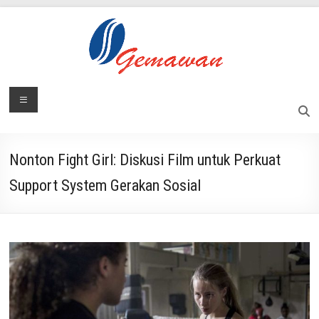
Skip
to
content
Lembaga
Menu
Masyarakat
Swadaya
Gemawan
dan
Mandiri
Nonton Fight Girl: Diskusi Film untuk Perkuat
Support System Gerakan Sosial