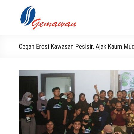
Skip
to
Lembaga
Masyarakat
content
Swadaya
Gemawan
dan Mandiri
Cegah Erosi Kawasan Pesisir, Ajak Kaum Mu